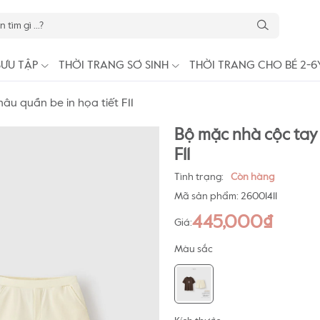
SƯU TẬP
THỜI TRANG SƠ SINH
THỜI TRANG CHO BÉ 2-6
âu quần be in họa tiết F11
Bộ mặc nhà cộc tay 
F11
Tình trạng:
Còn hàng
Mã sản phẩm:
26001411
445,000₫
Giá:
Màu sắc