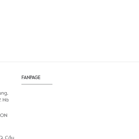
FANPAGE
ung,
. Hà
AEON
 Q. Cầu