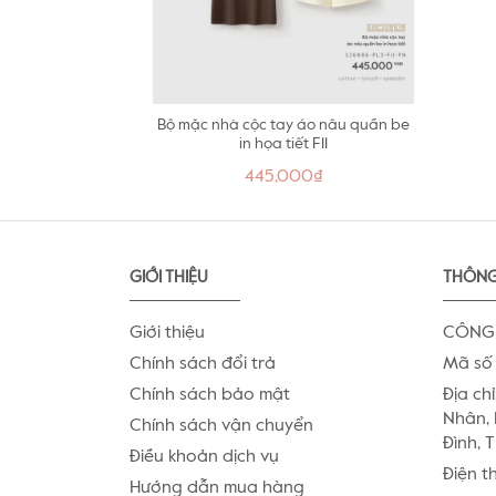
Bộ mặc nhà cộc tay áo nâu quần be
in họa tiết F11
445,000₫
GIỚI THIỆU
THÔNG
Giới thiệu
CÔNG 
Chính sách đổi trả
Mã số 
Chính sách bảo mật
Địa chỉ
Nhân, 
Chính sách vận chuyển
Đình, 
Điều khoản dịch vụ
Điện t
Hướng dẫn mua hàng