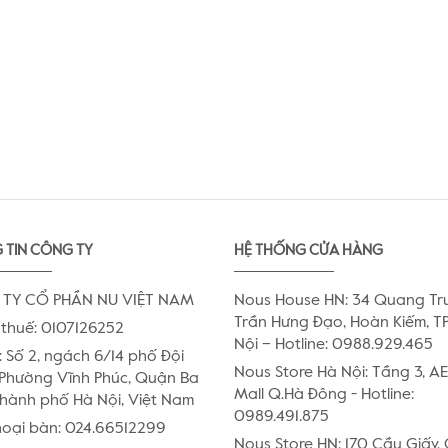
 TIN CÔNG TY
HỆ THỐNG CỬA HÀNG
TY CỔ PHẦN NU VIỆT NAM
Nous House HN: 34 Quang Tr
Trần Hưng Đạo, Hoàn Kiếm, TP
thuế: 0107126252
Nội – Hotline: 0988.929.465
:
Số 2, ngách 6/14 phố Đội
Nous Store Hà Nội: Tầng 3, 
Phường Vĩnh Phúc, Quận Ba
Mall Q.Hà Đông - Hotline:
Thành phố Hà Nội, Việt Nam
0989.491.875
hoại bàn:
024.66512299
Nous Store HN: 170 Cầu Giấy,