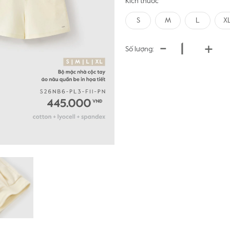
Kích thước
S
M
L
X
-
+
Số lượng: