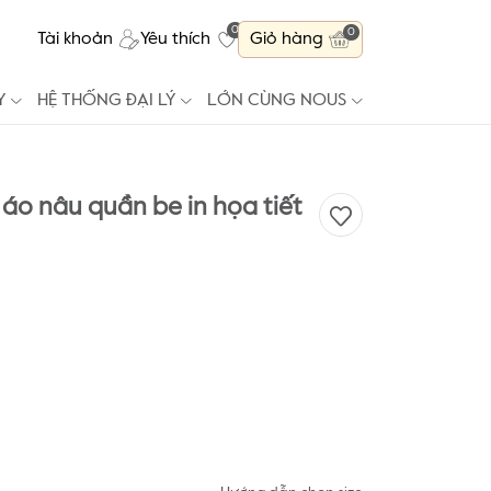
0
0
Tài khoản
Yêu thích
Giỏ hàng
Y
HỆ THỐNG ĐẠI LÝ
LỚN CÙNG NOUS
áo nâu quần be in họa tiết