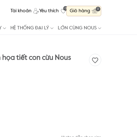
0
0
Tài khoản
Yêu thích
Giỏ hàng
Y
HỆ THỐNG ĐẠI LÝ
LỚN CÙNG NOUS
n họa tiết con cừu Nous