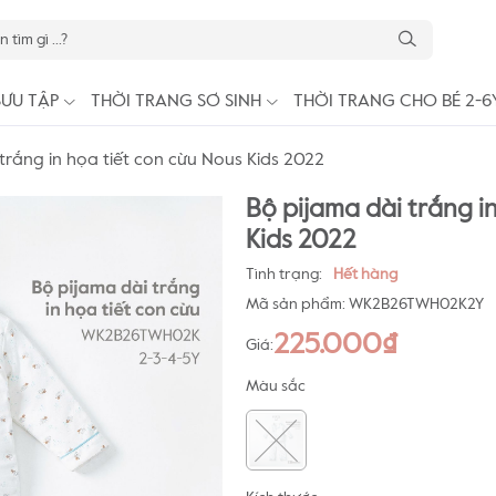
SƯU TẬP
THỜI TRANG SƠ SINH
THỜI TRANG CHO BÉ 2-6
trắng in họa tiết con cừu Nous Kids 2022
Bộ pijama dài trắng i
Kids 2022
Tình trạng:
Hết hàng
Mã sản phẩm:
WK2B26TWH02K2Y
225.000₫
Giá:
Màu sắc