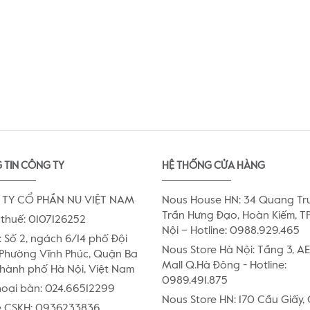
 TIN CÔNG TY
HỆ THỐNG CỬA HÀNG
TY CỔ PHẦN NU VIỆT NAM
Nous House HN: 34 Quang Tr
Trần Hưng Đạo, Hoàn Kiếm, TP
thuế: 0107126252
Nội – Hotline: 0988.929.465
:
Số 2, ngách 6/14 phố Đội
Nous Store Hà Nội: Tầng 3, 
Phường Vĩnh Phúc, Quận Ba
Mall Q.Hà Đông - Hotline:
Thành phố Hà Nội, Việt Nam
0989.491.875
hoại bàn:
024.66512299
Nous Store HN: 170 Cầu Giấy,
e CSKH:
0936233836