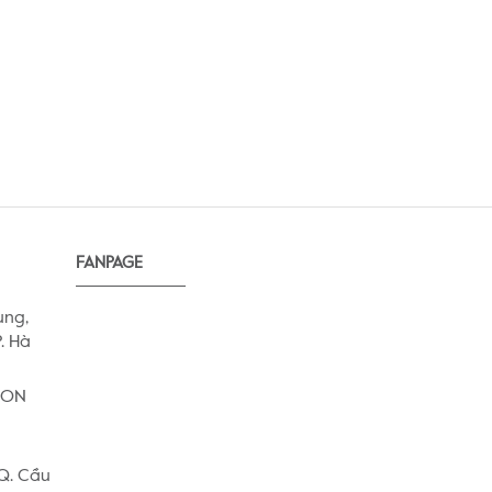
FANPAGE
ung,
. Hà
AEON
 Q. Cầu