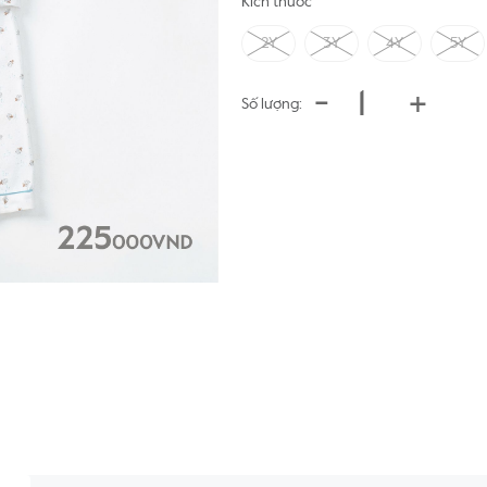
Kích thước
2Y
3Y
4Y
5Y
-
+
Số lượng: