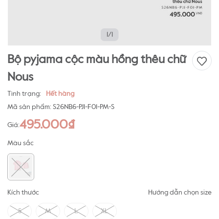
1/1
Bộ pyjama cộc màu hồng thêu chữ
Nous
Tình trạng:
Hết hàng
Mã sản phẩm:
S26NB6-PJ1-F01-PM-S
495.000₫
Giá:
Màu sắc
Kích thước
Hướng dẫn chọn size
S
M
L
XL