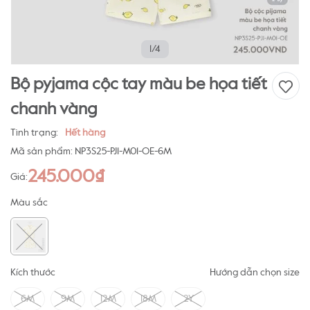
1/4
Bộ pyjama cộc tay màu be họa tiết
chanh vàng
Tình trạng:
Hết hàng
Mã sản phẩm:
NP3S25-PJ1-M01-OE-6M
245.000₫
Giá:
Màu sắc
Kích thước
Hướng dẫn chọn size
6M
9M
12M
18M
2Y