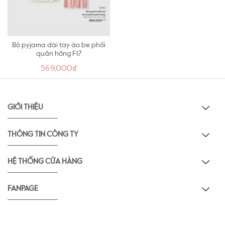
Bộ pyjama dài tay áo be phối
quần hồng F17
569,000₫
GIỚI THIỆU
THÔNG TIN CÔNG TY
HỆ THỐNG CỬA HÀNG
FANPAGE