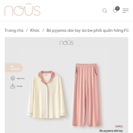
0
Trang chủ
Khác
Bộ pyjama dài tay áo be phối quần hồng F17