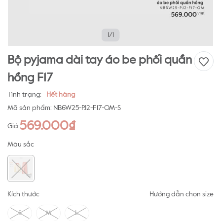
1/1
Bộ pyjama dài tay áo be phối quần
hồng F17
Tình trạng:
Hết hàng
Mã sản phẩm:
NB6W25-PJ2-F17-OM-S
569.000₫
Giá:
Màu sắc
Kích thước
Hướng dẫn chọn size
S
M
L