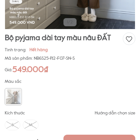
1/2
Bộ pyjama dài tay màu nâu ĐẤT
Tình trạng:
Hết hàng
Mã sản phẩm:
NB6S25-PJ2-F07-SN-S
549.000₫
Giá:
Màu sắc
Kích thước
Hướng dẫn chọn size
S
M