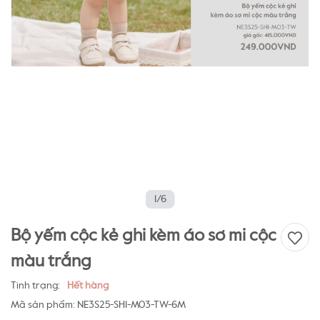
1/6
Bộ yếm cộc kẻ ghi kèm áo sơ mi cộc
màu trắng
Tình trạng:
Hết hàng
Mã sản phẩm:
NE3S25-SH1-M03-TW-6M