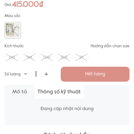
415.000₫
Giá:
Màu sắc
Kích thước
Hướng dẫn chọn size
6M
9M
12M
18M
2Y
-
+
Hết hàng
Số lượng:
Mô tả
Thông số kỹ thuật
Đang cập nhật nội dung