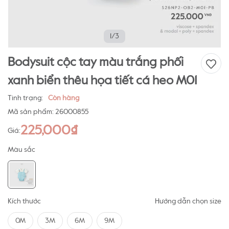
1/3
Bodysuit cộc tay màu trắng phối
xanh biển thêu họa tiết cá heo M01
Tình trạng:
Còn hàng
Mã sản phẩm:
26000855
225,000₫
Giá:
Màu sắc
Kích thước
Hướng dẫn chọn size
0M
3M
6M
9M