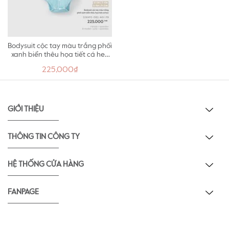
Bodysuit cộc tay màu trắng phối
xanh biển thêu họa tiết cá heo
M01
225,000₫
GIỚI THIỆU
THÔNG TIN CÔNG TY
HỆ THỐNG CỬA HÀNG
FANPAGE