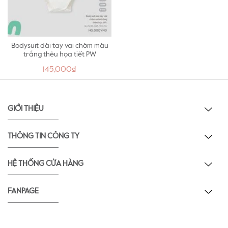
Bodysuit dài tay vai chờm màu
trắng thêu họa tiết PW
145,000₫
GIỚI THIỆU
THÔNG TIN CÔNG TY
HỆ THỐNG CỬA HÀNG
FANPAGE