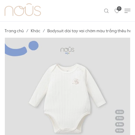
0
Trang chủ
Khác
Bodysuit dài tay vai chờm màu trắng thêu họa