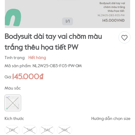
1/1
Bodysuit dài tay vai chờm màu
trắng thêu họa tiết PW
Tình trạng:
Hết hàng
Mã sản phẩm:
NL2W25-OB3-F03-PW-0M
145.000₫
Giá:
Màu sắc
Kích thước
Hướng dẫn chọn size
0M
3M
6M
9M