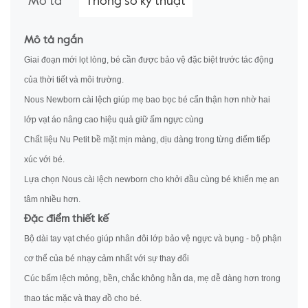
Mô tả
Thông số kỹ thuật
Mô tả ngắn
Giai đoạn mới lọt lòng, bé cần được bảo vệ đặc biệt trước tác động
của thời tiết và môi trường.
Nous Newborn cài lệch giúp mẹ bao bọc bé cẩn thận hơn nhờ hai
lớp vạt áo nâng cao hiệu quả giữ ấm ngực cùng
Chất liệu Nu Petit bề mặt mịn màng, dịu dàng trong từng điểm tiếp
xúc với bé.
Lựa chọn Nous cài lệch newborn cho khởi đầu cùng bé khiến mẹ an
tâm nhiều hơn.
Đặc điểm thiết kế
Bộ dài tay vạt chéo giúp nhân đôi lớp bảo vệ ngực và bụng - bộ phận
cơ thể của bé nhạy cảm nhất với sự thay đổi
Cúc bấm lệch mỏng, bền, chắc không hằn da, mẹ dễ dàng hơn trong
thao tác mặc và thay đồ cho bé.