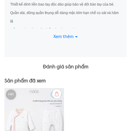
Thiết kế đính liền bao tay độc đáo giúp bảo vệ đôi bàn tay của bé.
Quần dài, đũng quần thụng dễ dàng mặc bỉm hạn chế cọ sát và hăm
tã
Gấu bo vừa vặn, giữ bé ấm áp và gọn gàng
Xem thêm
Mô tả hoạ tiết hình cún ngộ nghĩnh đáng yêu phù hợp cho bé
Thông tin chất liệu
Chất liệu Nu Petit
Mềm mại
Đánh giá sản phẩm
Thoát hơi tốt
Sản phẩm đã xem
Kháng khuẩn
Thông tin bổ sung
Hết
Sản phẩm của Công ty Cổ phần NU Việt Nam
Website: nous.com.vn
Sản xuất tại Việt Nam