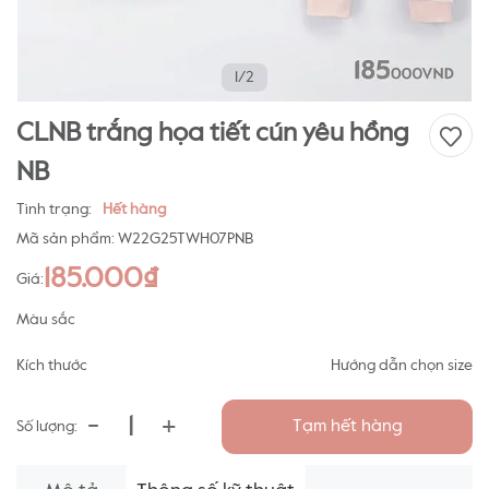
1/2
CLNB trắng họa tiết cún yêu hồng
NB
Tình trạng:
Hết hàng
Mã sản phẩm:
W22G25TWH07PNB
185.000₫
Giá:
Màu sắc
Kích thước
Hướng dẫn chọn size
-
+
Tạm hết hàng
Số lượng: