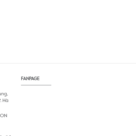
FANPAGE
ung,
. Hà
AEON