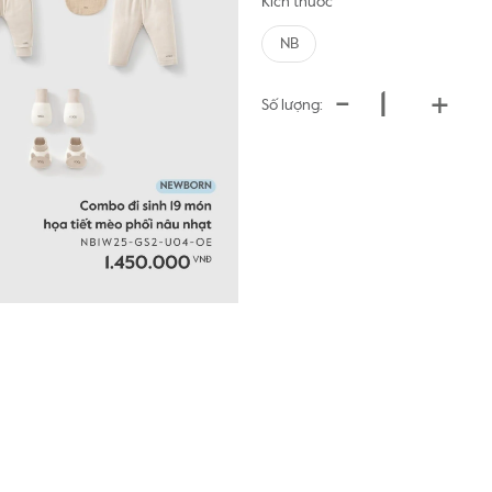
Kích thước
NB
-
+
Số lượng: