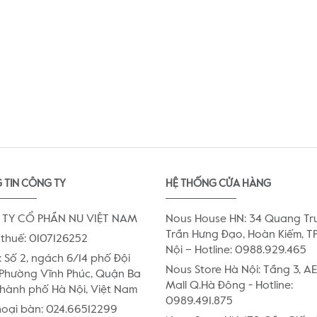
 TIN CÔNG TY
HỆ THỐNG CỬA HÀNG
TY CỔ PHẦN NU VIỆT NAM
Nous House HN: 34 Quang Tr
Trần Hưng Đạo, Hoàn Kiếm, TP
thuế: 0107126252
Nội – Hotline: 0988.929.465
:
Số 2, ngách 6/14 phố Đội
Nous Store Hà Nội: Tầng 3, 
Phường Vĩnh Phúc, Quận Ba
Mall Q.Hà Đông - Hotline:
Thành phố Hà Nội, Việt Nam
0989.491.875
hoại bàn:
024.66512299