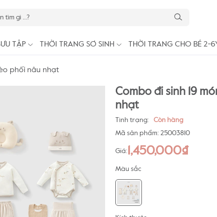
SƯU TẬP
THỜI TRANG SƠ SINH
THỜI TRANG CHO BÉ 2-6
mèo phối nâu nhạt
Combo đi sinh 19 mó
nhạt
Tình trạng:
Còn hàng
Mã sản phẩm:
25003810
1,450,000₫
Giá:
Màu sắc