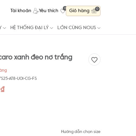
0
0
Tài khoản
Yêu thích
Giỏ hàng
Y
HỆ THỐNG ĐẠI LÝ
LỚN CÙNG NOUS
aro xanh đeo nơ trắng
hàng
S25-AT8-U01-CG-FS
0₫
Hướng dẫn chọn size