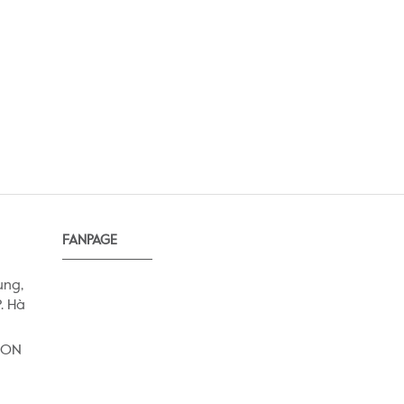
FANPAGE
ung,
. Hà
AEON