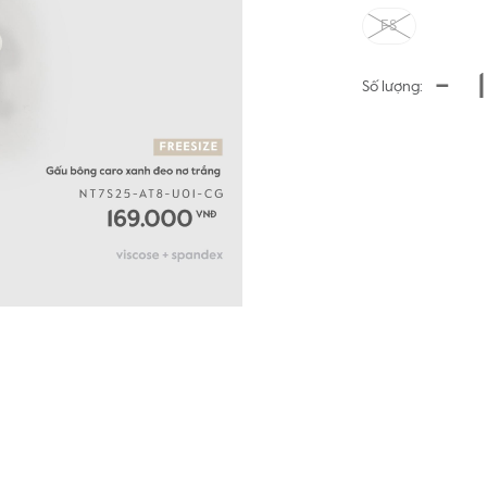
FS
-
Số lượng: