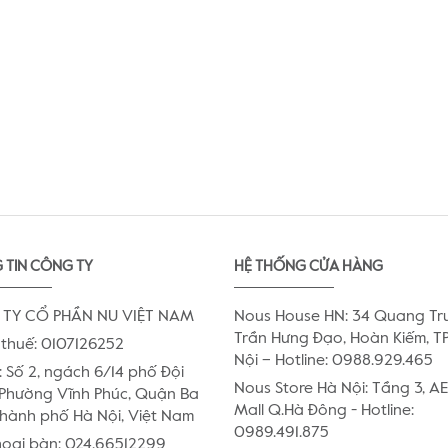
 TIN CÔNG TY
HỆ THỐNG CỬA HÀNG
TY CỔ PHẦN NU VIỆT NAM
Nous House HN: 34 Quang Tr
Trần Hưng Đạo, Hoàn Kiếm, TP
thuế: 0107126252
Nội – Hotline: 0988.929.465
:
Số 2, ngách 6/14 phố Đội
Nous Store Hà Nội: Tầng 3, 
Phường Vĩnh Phúc, Quận Ba
Mall Q.Hà Đông - Hotline:
Thành phố Hà Nội, Việt Nam
0989.491.875
hoại bàn:
024.66512299