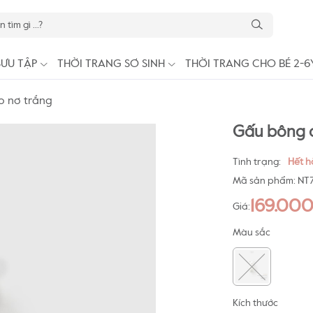
SƯU TẬP
THỜI TRANG SƠ SINH
THỜI TRANG CHO BÉ 2-6
o nơ trắng
Gấu bông c
Tình trạng:
Hết 
Mã sản phẩm:
NT7
169.00
Giá:
Màu sắc
Kích thước