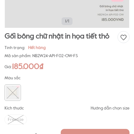
1/1
Gối bông chữ nhật in họa tiết thỏ
Tình trạng:
Hết hàng
Mã sản phẩm:
NB2W24-AP1-F02-OW-FS
185.000₫
Giá:
Màu sắc
Kích thước
Hướng dẫn chọn size
Freesize