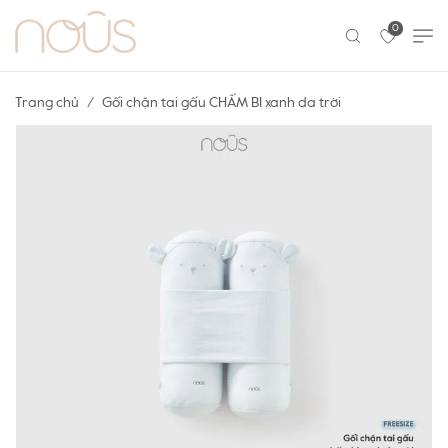
0
Trang chủ
Gối chặn tai gấu CHẤM BI xanh da trời