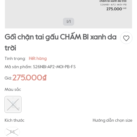
1/1
Gối chặn tai gấu CHẤM BI xanh da
trời
Tình trạng:
Hết hàng
Mã sản phẩm:
S26NB1-AP2-M01-PB-FS
275.000₫
Giá:
Màu sắc
Kích thước
Hướng dẫn chọn size
FS