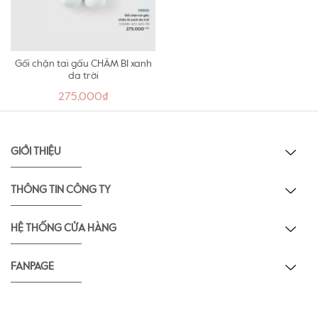
Gối chặn tai gấu CHẤM BI xanh
da trời
275,000₫
GIỚI THIỆU
THÔNG TIN CÔNG TY
HỆ THỐNG CỬA HÀNG
FANPAGE