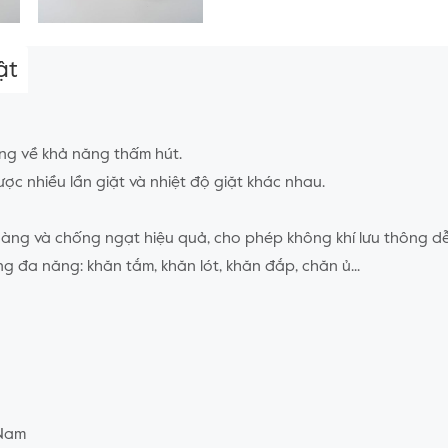
ật
g về khả năng thấm hút.​
ợc nhiều lần giặt và nhiệt độ giặt khác nhau.​
àng và chống ngạt hiệu quả, cho phép không khí lưu thông d
g đa năng: khăn tắm, khăn lót, khăn đắp, chăn ủ...
 Nam