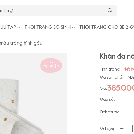
SƯU TẬP
THỜI TRANG SƠ SINH
THỜI TRANG CHO BÉ 2-6
màu trắng hình gấu
Khăn đa nă
Tình trạng:
Hết 
Mã sản phẩm:
NB2
385.00
Giá:
Màu sắc
Kích thước
-
Số lượng: