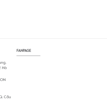
FANPAGE
ung,
. Hà
AEON
 Q. Cầu