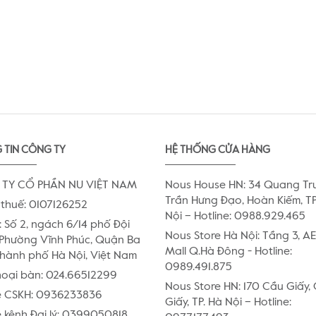
 TIN CÔNG TY
HỆ THỐNG CỬA HÀNG
TY CỔ PHẦN NU VIỆT NAM
Nous House HN: 34 Quang Tr
Trần Hưng Đạo, Hoàn Kiếm, TP
thuế: 0107126252
Nội – Hotline: 0988.929.465
:
Số 2, ngách 6/14 phố Đội
Nous Store Hà Nội: Tầng 3, 
Phường Vĩnh Phúc, Quận Ba
Mall Q.Hà Đông - Hotline:
Thành phố Hà Nội, Việt Nam
0989.491.875
hoại bàn:
024.66512299
Nous Store HN: 170 Cầu Giấy,
e CSKH:
0936233836
Giấy, TP. Hà Nội – Hotline:
 kênh Đại lý:
0399050818