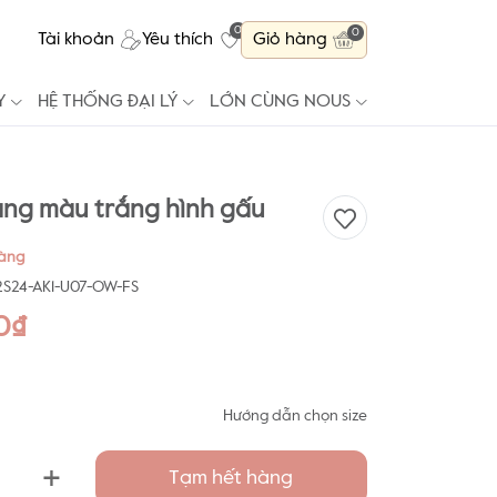
0
0
Tài khoản
Yêu thích
Giỏ hàng
Y
HỆ THỐNG ĐẠI LÝ
LỚN CÙNG NOUS
ng màu trắng hình gấu
hàng
S24-AK1-U07-OW-FS
0₫
Hướng dẫn chọn size
+
Tạm hết hàng