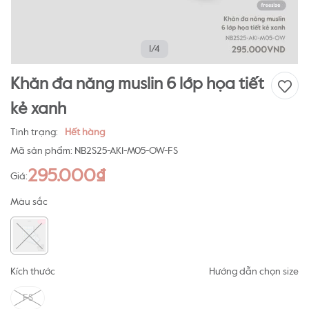
1/4
Khăn đa năng muslin 6 lớp họa tiết
kẻ xanh
Tình trạng:
Hết hàng
Mã sản phẩm:
NB2S25-AK1-M05-OW-FS
295.000₫
Giá:
Màu sắc
Kích thước
Hướng dẫn chọn size
FS