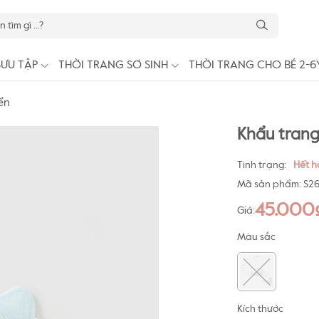
SƯU TẬP
THỜI TRANG SƠ SINH
THỜI TRANG CHO BÉ 2-6
ển
Khẩu trang
Tình trạng:
Hết 
Mã sản phẩm:
S26
45.000
Giá:
Màu sắc
Kích thước