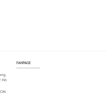
FANPAGE
ung,
. Hà
AEON