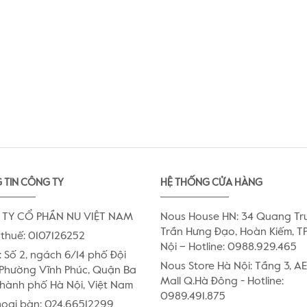
 TIN CÔNG TY
HỆ THỐNG CỬA HÀNG
TY CỔ PHẦN NU VIỆT NAM
Nous House HN: 34 Quang Tr
Trần Hưng Đạo, Hoàn Kiếm, TP
thuế: 0107126252
Nội – Hotline: 0988.929.465
:
Số 2, ngách 6/14 phố Đội
Nous Store Hà Nội: Tầng 3, 
Phường Vĩnh Phúc, Quận Ba
Mall Q.Hà Đông - Hotline:
Thành phố Hà Nội, Việt Nam
0989.491.875
hoại bàn:
024.66512299