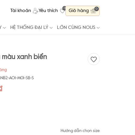
0
0
Tài khoản
Yêu thích
Giỏ hàng
Y
HỆ THỐNG ĐẠI LÝ
LỚN CÙNG NOUS
 màu xanh biển
hàng
NB2-AO1-M01-SB-S
₫
Hướng dẫn chọn size