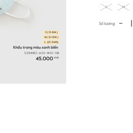
S
M
-
Số lượng: