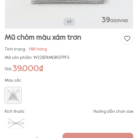
1/1
Mũ chỏm màu xám trơn
Tình trạng:
Hết hàng
Mã sản phẩm:
W22B74MGR07PFS
39.000₫
Giá:
Màu sắc
Kích thước
Hướng dẫn chọn size
Freesize