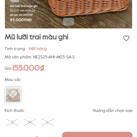
1/1
Mũ lưỡi trai màu ghi
Tình trạng:
Hết hàng
Mã sản phẩm:
NE2S25-AH1-M03-SA-S
155.000₫
Giá:
Màu sắc
Kích thước
Hướng dẫn chọn size
S
M
L