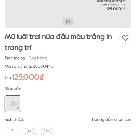
1/1
Mũ lưỡi trai nửa đầu màu trắng in
trang trí
Tình trạng:
Còn hàng
Mã sản phẩm:
26000440
125,000₫
Giá:
Màu sắc
Kích thước
Hướng dẫn chọn size
S
M
L