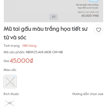
1/1
Mũ tai gấu màu trắng họa tiết sư
tử và sóc
Tình trạng:
Hết hàng
Mã sản phẩm:
NB1W25-AH1-M08-OW-NB
45.000₫
Giá:
Màu sắc
Kích thước
Hướng dẫn chọn size
NB