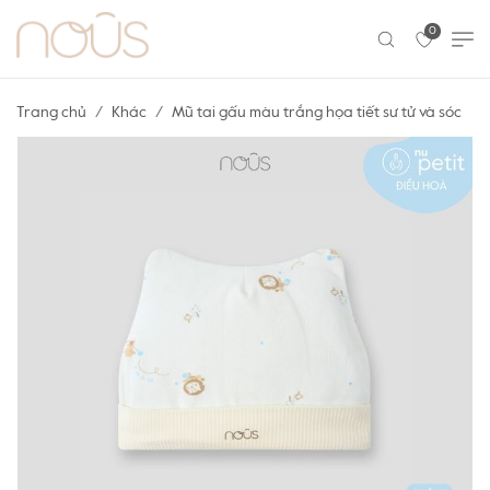
0
Trang chủ
Khác
Mũ tai gấu màu trắng họa tiết sư tử và sóc