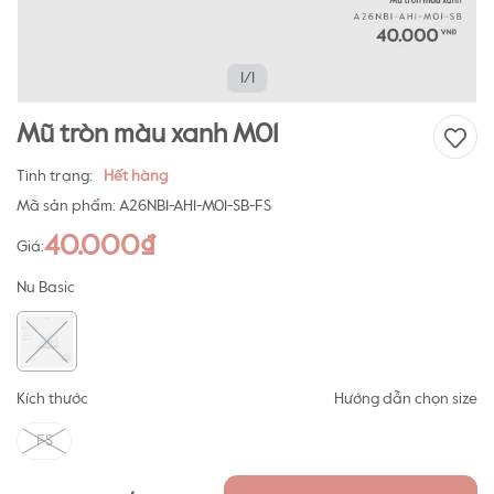
1/1
Mũ tròn màu xanh M01
Tình trạng:
Hết hàng
Mã sản phẩm:
A26NB1-AH1-M01-SB-FS
40.000₫
Giá:
Nu Basic
Kích thước
Hướng dẫn chọn size
FS