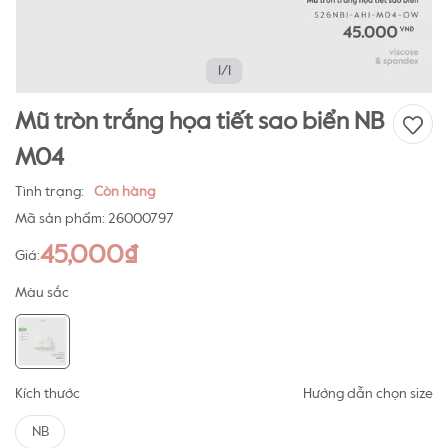
1/1
Mũ tròn trắng họa tiết sao biển NB
M04
Tình trạng:
Còn hàng
Mã sản phẩm:
26000797
45,000₫
Giá:
Màu sắc
Kích thước
Hướng dẫn chọn size
NB