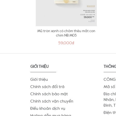
Mũ tròn xanh có chỏm thêu mắt con
chim NB M03
59,000₫
GIỚI THIỆU
THÔNG
Giới thiệu
CÔNG 
Chính sách đổi trả
Mã số 
Chính sách bảo mật
Địa chỉ
Nhân, 
Chính sách vận chuyển
Đình, 
Điều khoản dịch vụ
Điện t