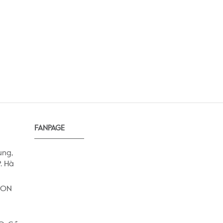
FANPAGE
ung,
. Hà
AEON