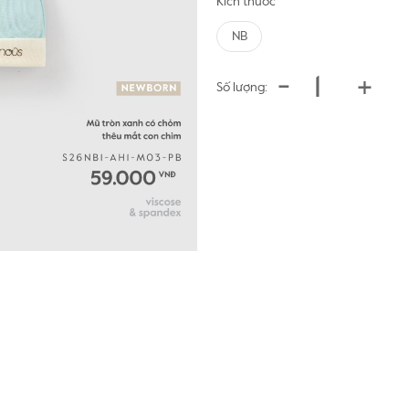
Kích thước
NB
-
+
Số lượng: