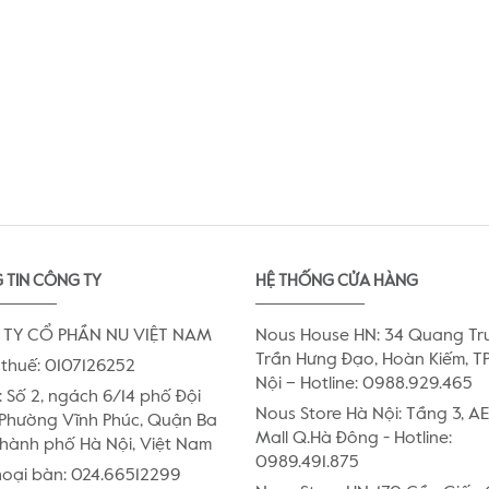
 TIN CÔNG TY
HỆ THỐNG CỬA HÀNG
TY CỔ PHẦN NU VIỆT NAM
Nous House HN: 34 Quang Tr
Trần Hưng Đạo, Hoàn Kiếm, TP
thuế: 0107126252
Nội – Hotline: 0988.929.465
:
Số 2, ngách 6/14 phố Đội
Nous Store Hà Nội: Tầng 3, 
Phường Vĩnh Phúc, Quận Ba
Mall Q.Hà Đông - Hotline:
Thành phố Hà Nội, Việt Nam
0989.491.875
hoại bàn:
024.66512299