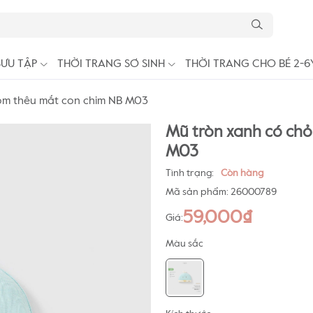
SƯU TẬP
THỜI TRANG SƠ SINH
THỜI TRANG CHO BÉ 2-6
ỏm thêu mắt con chim NB M03
Mũ tròn xanh có ch
M03
Tình trạng:
Còn hàng
Mã sản phẩm:
26000789
59,000₫
Giá:
Màu sắc