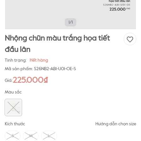
1/1
Nhộng chũn màu trắng họa tiết
đầu lân
Tình trạng:
Hết hàng
Mã sản phẩm:
S26NB2-AB1-U01-OE-S
225.000₫
Giá:
Màu sắc
Kích thước
Hướng dẫn chọn size
S
M
L