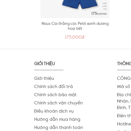
Thấm hút mồ hôi
Mềm mịn
Nous Cài thẳng cộc Petit xanh dương
hoạ tiết
175,000₫
GIỚI THIỆU
THÔNG
Giới thiệu
CÔNG 
Chính sách đổi trả
Mã số 
Chính sách bảo mật
Địa chỉ
Nhân, 
Chính sách vận chuyển
Đình, 
Điều khoản dịch vụ
Điện t
Hướng dẫn mua hàng
Hotlin
Hướng dẫn thanh toán