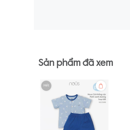
Mềm mại
Thấm hút tốt
Không gây kích ứng da
-
Nu Air:
Sản phẩm đã xem
Thông thoáng
Kháng khuẩn
Hết
Kiểm soát nhiệt độ
-
Nu Xô:
Thông thoáng