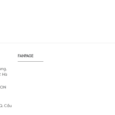
FANPAGE
ung,
. Hà
AEON
 Q. Cầu