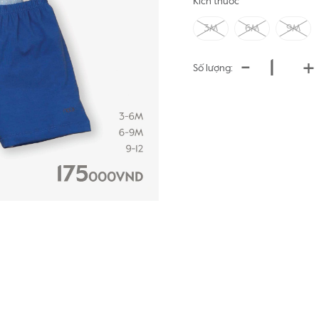
Kích thước
3M
6M
9M
-
+
Số lượng: