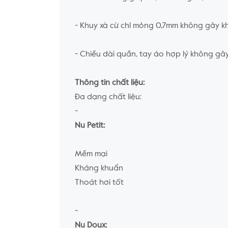
- Khuy xà cừ chỉ mỏng 0,7mm không gây kh
- Chiều dài quần, tay áo hợp lý không gâ
Thông tin chất liệu:
Đa dạng chất liệu:
-
Nu Petit:
Mềm mại
Kháng khuẩn
Thoát hơi tốt
-
Nu Doux: