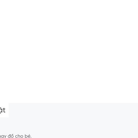
ật
hay đồ cho bé.