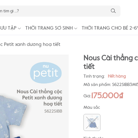
SƯU TẬP
THỜI TRANG SƠ SINH
THỜI TRANG CHO BÉ 2-6
c Petit xanh dương hoạ tiết
Nous Cài thẳng c
tiết
Tình trạng:
Hết hàng
Mã sản phẩm:
S622S1BB3M1
175.000₫
Giá:
Màu sắc