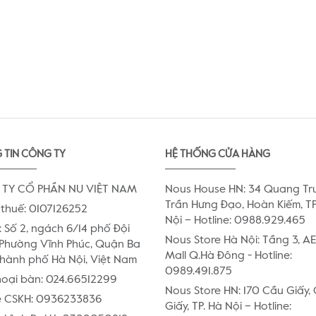
 TIN CÔNG TY
HỆ THỐNG CỬA HÀNG
TY CỔ PHẦN NU VIỆT NAM
Nous House HN: 34 Quang Tr
Trần Hưng Đạo, Hoàn Kiếm, TP
thuế: 0107126252
Nội – Hotline: 0988.929.465
:
Số 2, ngách 6/14 phố Đội
Nous Store Hà Nội: Tầng 3, 
Phường Vĩnh Phúc, Quận Ba
Mall Q.Hà Đông - Hotline:
Thành phố Hà Nội, Việt Nam
0989.491.875
hoại bàn:
024.66512299
Nous Store HN: 170 Cầu Giấy,
e CSKH:
0936233836
Giấy, TP. Hà Nội – Hotline: