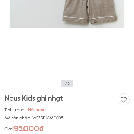
1/3
Nous Kids ghi nhạt
Tình trạng:
Hết hàng
Mã sản phẩm:
W633D1GM2Y195
195.000₫
Giá: