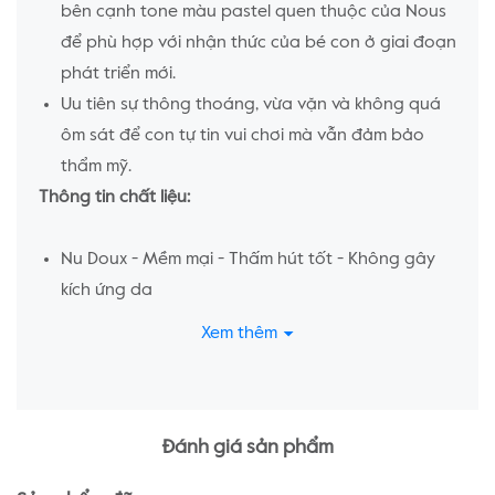
bên cạnh tone màu pastel quen thuộc của Nous
để phù hợp với nhận thức của bé con ở giai đoạn
phát triển mới.
Uu tiên sự thông thoáng, vừa vặn và không quá
ôm sát để con tự tin vui chơi mà vẫn đảm bảo
thẩm mỹ.
Thông tin chất liệu:
Nu Doux - Mềm mại - Thấm hút tốt - Không gây
kích ứng da
Chất liệu Nu Doux cải tiến dành riêng cho Nu Kids
Xem thêm
với đặc tính co giãn 4 chiều, thấm hút hiệu quả
cùng trọng lượng nhẹ hơn rất nhiều lần so với
chất liệu thông thường.
Đánh giá sản phẩm