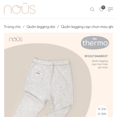
0
Trang chủ
Quần legging dài
Quần legging cạp chun màu ghi n