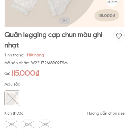
1/1
Quần legging cạp chun màu ghi
nhạt
Tình trạng:
Hết hàng
Mã sản phẩm:
W22U72MGR02T9M
115.000₫
Giá:
Màu sắc
Kích thước
Hướng dẫn chọn size
9M
12M
18M