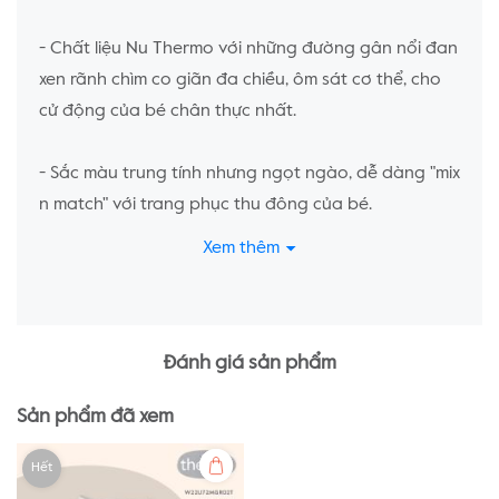
- Chất liệu Nu Thermo với những đường gân nổi đan
xen rãnh chìm co giãn đa chiều, ôm sát cơ thể, cho
cử động của bé chân thực nhất.
- Sắc màu trung tính nhưng ngọt ngào, dễ dàng "mix
n match" với trang phục thu đông của bé.
Xem thêm
Thông tin chất liệu:
Nu Thermo - Giữ nhiệt
Đánh giá sản phẩm
Sản phẩm đã xem
- Sợi vải nhỏ nhưng mật độ dệt cao, Nu Thermo đảm
Hết
nhiện trọn vẹn trọng trách "giữ nhiệt" mà vẫn đảm