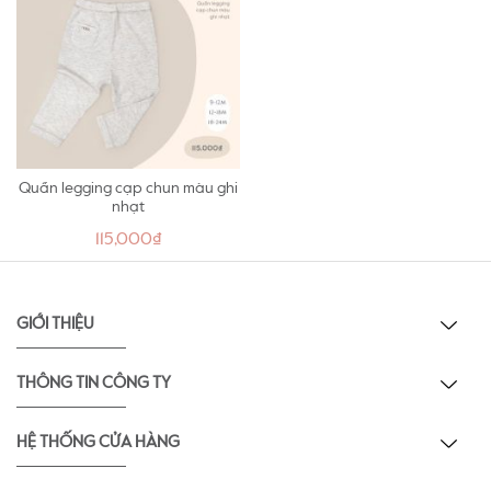
bảo trọng lượng vải rất nhẹ, không gây cản trở vận
động của bé.
- Chất liệu vải đặc biệt có khả năng tận dụng nhiệt
lượng sinh ra từ cơ thể bé, lưu giữ lại thật kỹ chứ
không bị thoát ra ngoài nên có thể giữ ấm rất tốt.
Quần legging cạp chun màu ghi
nhạt
115,000₫
GIỚI THIỆU
THÔNG TIN CÔNG TY
HỆ THỐNG CỬA HÀNG