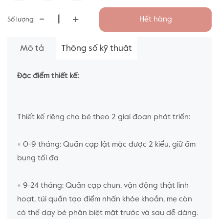
-
+
Hết hàng
Số lượng:
Mô tả
Thông số kỹ thuật
Đặc điểm thiết kế:
Thiết kế riêng cho bé theo 2 giai đoạn phát triển:
+ 0-9 tháng: Quần cạp lật mặc được 2 kiểu, giữ ấm
bụng tối đa
+ 9-24 tháng: Quần cạp chun, vận động thật linh
hoạt, túi quần tạo điểm nhấn khỏe khoắn, mẹ còn
có thể dạy bé phân biệt mặt trước và sau dễ dàng.