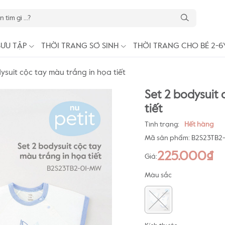
SƯU TẬP
THỜI TRANG SƠ SINH
THỜI TRANG CHO BÉ 2-6
ysuit cộc tay màu trắng in họa tiết
Set 2 bodysuit 
tiết
Tình trạng:
Hết hàng
Mã sản phẩm:
B2S23TB2
225.000₫
Giá:
Màu sắc