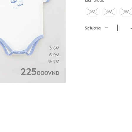
Kích thước
3M
6M
9M
-
Số lượng: