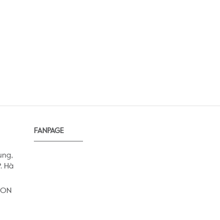
FANPAGE
ung,
. Hà
AEON