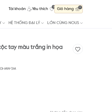
0
0
Tài khoản
Yêu thích
Giỏ hàng
Y
HỆ THỐNG ĐẠI LÝ
LỚN CÙNG NOUS
cộc tay màu trắng in họa
-01-MW-3M