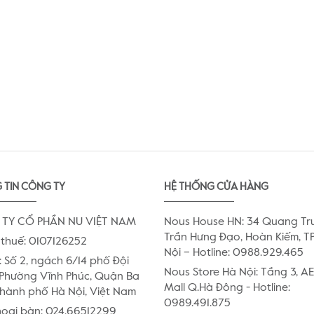
 TIN CÔNG TY
HỆ THỐNG CỬA HÀNG
TY CỔ PHẦN NU VIỆT NAM
Nous House HN: 34 Quang Tr
Trần Hưng Đạo, Hoàn Kiếm, TP
thuế: 0107126252
Nội – Hotline: 0988.929.465
:
Số 2, ngách 6/14 phố Đội
Nous Store Hà Nội: Tầng 3, 
Phường Vĩnh Phúc, Quận Ba
Mall Q.Hà Đông - Hotline:
Thành phố Hà Nội, Việt Nam
0989.491.875
hoại bàn:
024.66512299