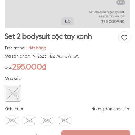
1/6
Set 2 bodysuit cộc tay xanh
Tình trạng:
Hết hàng
Mã sản phẩm:
NP2S25-TB2-M01-CW-0M
295.000₫
Giá:
Màu sắc
Kích thước
Hướng dẫn chọn size
0M
3M
6M
9M