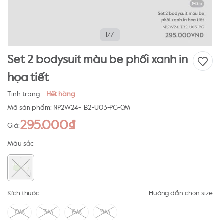
1/7
Set 2 bodysuit màu be phối xanh in
họa tiết
Tình trạng:
Hết hàng
Mã sản phẩm:
NP2W24-TB2-U03-PG-0M
295.000₫
Giá:
Màu sắc
Kích thước
Hướng dẫn chọn size
0M
3M
6M
9M