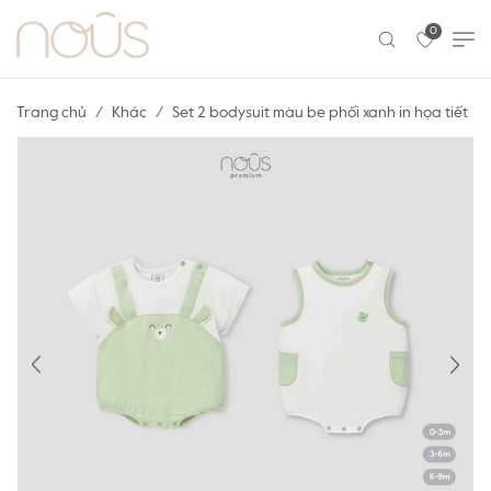
0
Trang chủ
Khác
Set 2 bodysuit màu be phối xanh in họa tiết