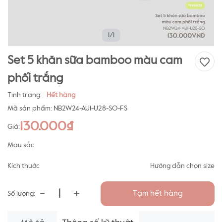
1/1
Set 5 khăn sữa bamboo màu cam
phối trắng
Tình trạng:
Hết hàng
Mã sản phẩm:
NB2W24-AU1-U28-SO-FS
130.000₫
Giá:
Màu sắc
Kích thước
Hướng dẫn chọn size
-
+
Tạm hết hàng
Số lượng: