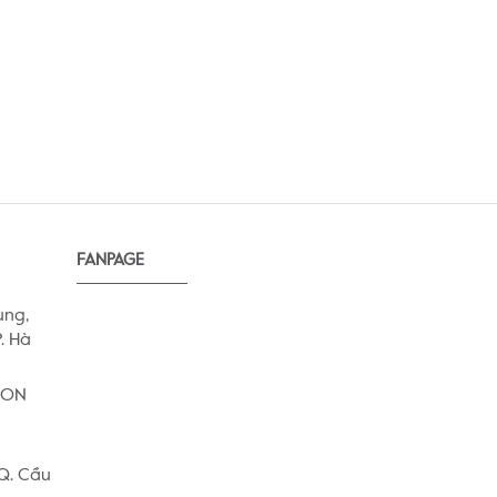
FANPAGE
ung,
. Hà
AEON
 Q. Cầu