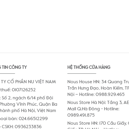
 TIN CÔNG TY
HỆ THỐNG CỬA HÀNG
TY CỔ PHẦN NU VIỆT NAM
Nous House HN: 34 Quang Tr
Trần Hưng Đạo, Hoàn Kiếm, TP
thuế: 0107126252
Nội – Hotline: 0988.929.465
:
Số 2, ngách 6/14 phố Đội
Nous Store Hà Nội: Tầng 3, 
Phường Vĩnh Phúc, Quận Ba
Mall Q.Hà Đông - Hotline:
Thành phố Hà Nội, Việt Nam
0989.491.875
hoại bàn:
024.66512299
Nous Store HN: 170 Cầu Giấy,
e CSKH:
0936233836