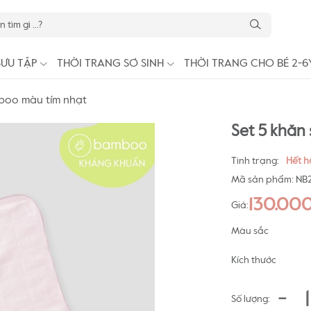
SƯU TẬP
THỜI TRANG SƠ SINH
THỜI TRANG CHO BÉ 2-6
boo màu tím nhạt
Set 5 khăn
Tình trạng:
Hết 
Mã sản phẩm:
NB2
130.00
Giá:
Màu sắc
Kích thước
-
Số lượng: