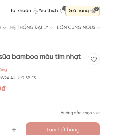
0
0
Tài khoản
Yêu thích
Giỏ hàng
Y
HỆ THỐNG ĐẠI LÝ
LỚN CÙNG NOUS
 sữa bamboo màu tím nhạt
hàng
W24-AU1-U10-SP-FS
0₫
Hướng dẫn chọn size
+
Tạm hết hàng