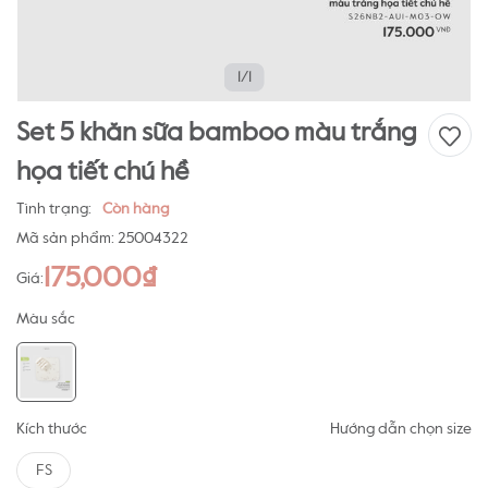
1/1
Set 5 khăn sữa bamboo màu trắng
họa tiết chú hề
Tình trạng:
Còn hàng
Mã sản phẩm:
25004322
175,000₫
Giá:
Màu sắc
Kích thước
Hướng dẫn chọn size
FS