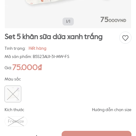
1/1
Set 5 khăn sữa dứa xanh trắng
Tình trạng:
Hết hàng
Mã sản phẩm:
B5S23AU1-31-MW-FS
75.000₫
Giá:
Màu sắc
Kích thước
Hướng dẫn chọn size
Freesize