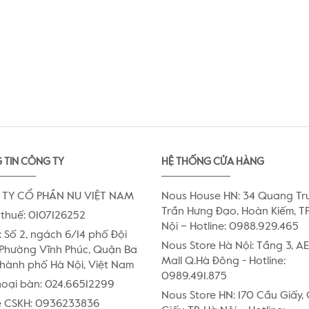
 TIN CÔNG TY
HỆ THỐNG CỬA HÀNG
TY CỔ PHẦN NU VIỆT NAM
Nous House HN: 34 Quang Tr
Trần Hưng Đạo, Hoàn Kiếm, TP
thuế: 0107126252
Nội – Hotline: 0988.929.465
:
Số 2, ngách 6/14 phố Đội
Nous Store Hà Nội: Tầng 3, 
Phường Vĩnh Phúc, Quận Ba
Mall Q.Hà Đông - Hotline:
Thành phố Hà Nội, Việt Nam
0989.491.875
hoại bàn:
024.66512299
Nous Store HN: 170 Cầu Giấy,
e CSKH:
0936233836