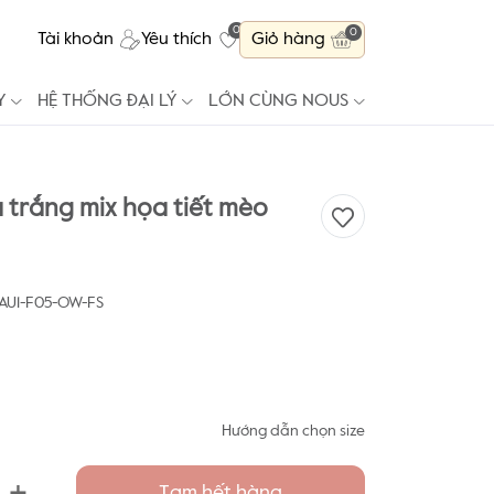
0
0
Tài khoản
Yêu thích
Giỏ hàng
Y
HỆ THỐNG ĐẠI LÝ
LỚN CÙNG NOUS
a trắng mix họa tiết mèo
AU1-F05-OW-FS
Hướng dẫn chọn size
+
Tạm hết hàng