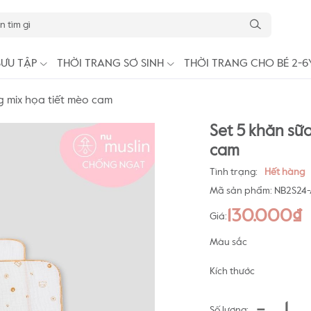
SƯU TẬP
THỜI TRANG SƠ SINH
THỜI TRANG CHO BÉ 2-6
g mix họa tiết mèo cam
Set 5 khăn sữ
cam
Tình trạng:
Hết hàng
Mã sản phẩm:
NB2S24-
130.000₫
Giá:
Màu sắc
Kích thước
-
Số lượng: