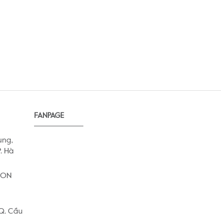
FANPAGE
ung,
. Hà
AEON
 Q. Cầu