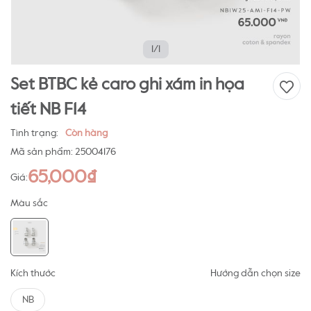
1/1
Set BTBC kẻ caro ghi xám in họa
tiết NB F14
Tình trạng:
Còn hàng
Mã sản phẩm:
25004176
65,000₫
Giá:
Màu sắc
Kích thước
Hướng dẫn chọn size
NB