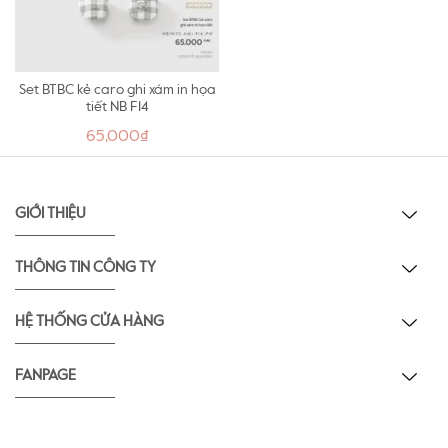
Set BTBC kẻ caro ghi xám in họa
tiết NB F14
65,000₫
GIỚI THIỆU
THÔNG TIN CÔNG TY
HỆ THỐNG CỬA HÀNG
FANPAGE