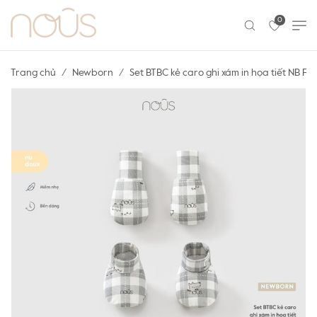
0
Trang chủ
Newborn
Set BTBC kẻ caro ghi xám in họa tiết NB F14