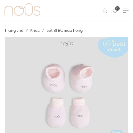
0
Trang chủ
Khác
Set BTBC màu hồng