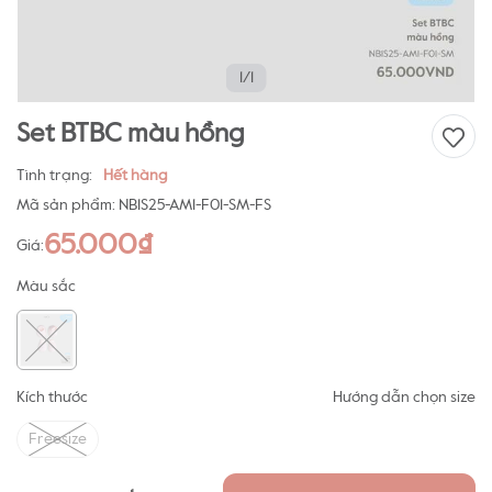
1/1
Set BTBC màu hồng
Tình trạng:
Hết hàng
Mã sản phẩm:
NB1S25-AM1-F01-SM-FS
65.000₫
Giá:
Màu sắc
Kích thước
Hướng dẫn chọn size
Freesize