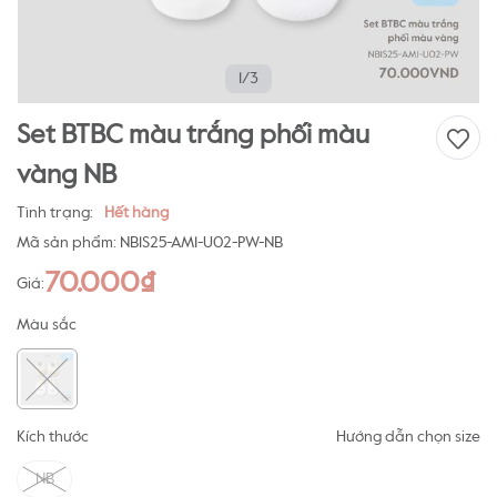
1/3
Set BTBC màu trắng phối màu
vàng NB
Tình trạng:
Hết hàng
Mã sản phẩm:
NB1S25-AM1-U02-PW-NB
70.000₫
Giá:
Màu sắc
Kích thước
Hướng dẫn chọn size
NB