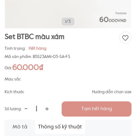
1/3
Set BTBC màu xám
Tình trạng:
Hết hàng
Mã sản phẩm:
B5S23AM1-03-SA-FS
60.000₫
Giá:
Màu sắc
Kích thước
Hướng dẫn chọn size
-
+
Tạm hết hàng
Số lượng:
Mô tả
Thông số kỹ thuật