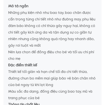
Mô tả ngắn
Những phụ kiện nhỏ như bao tay, bao chân được
cẩn trọng từng chi tiết nhỏ như đường may, phụ liệu
đảm bảo không có chỉ thừa gây nguy hại, không có
chi tiết gây kích ứng da và tận dụng sự co giãn tự
nhiên nhưng cũng không quá rộng hay nhanh dão,
gây rơi tuột và mất
Nên lựa chọn để đồng điệu cho bé và tối ưu chi phí
cho mẹ
Đặc điểm thiết kế
Thiết kế tối giản và hạn chế tối đa chi tiết thừa,
đường chun bo mềm mại giúp bảo vệ bàn chân nhỏ
của bé ngay từ khi lọt lòng
Màu sắc đa dạng, đồng điệu cùng bao tay, mũ và
trang phục của bé
Thông tin chất liệu