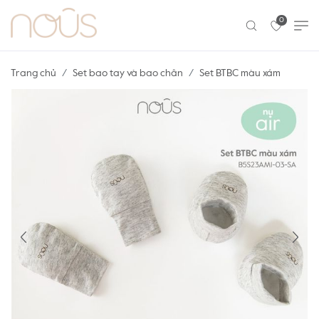
0
Trang chủ
Set bao tay và bao chân
Set BTBC màu xám