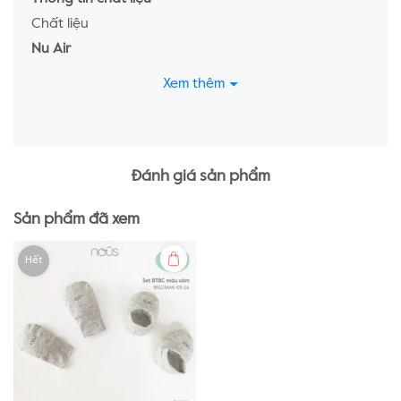
Chất liệu
Nu Air
Thông thoáng
Xem thêm
Kháng khuẩn
Kiểm soát nhiệt độ
Thông tin bổ sung
Sản phẩm của Công ty Cổ phần NU Việt Nam
Đánh giá sản phẩm
Website: nous.com.vn
Sản phẩm đã xem
Sản xuất tại Việt Nam
Hết