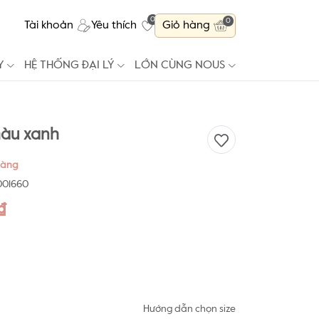
0
0
Tài khoản
Yêu thích
Giỏ hàng
Y
HỆ THỐNG ĐẠI LÝ
LỚN CÙNG NOUS
màu xanh
hàng
001660
₫
Hướng dẫn chọn size