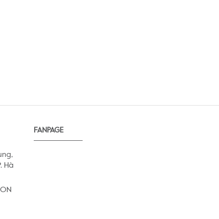
FANPAGE
ung,
. Hà
AEON