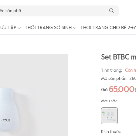
SƯU TẬP
THỜI TRANG SƠ SINH
THỜI TRANG CHO BÉ 2-6
Set BTBC 
Tình trạng:
Còn 
Mã sản phẩm:
26
65,000
Giá:
Màu sắc
Kích thước