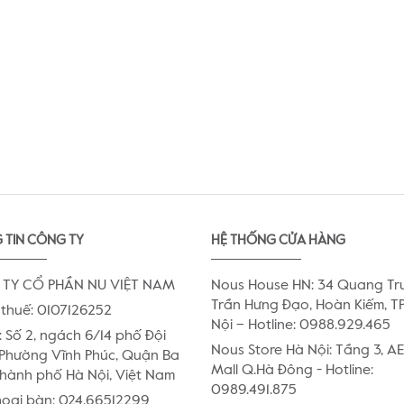
 TIN CÔNG TY
HỆ THỐNG CỬA HÀNG
TY CỔ PHẦN NU VIỆT NAM
Nous House HN: 34 Quang Tr
Trần Hưng Đạo, Hoàn Kiếm, TP
thuế: 0107126252
Nội – Hotline: 0988.929.465
:
Số 2, ngách 6/14 phố Đội
Nous Store Hà Nội: Tầng 3, 
Phường Vĩnh Phúc, Quận Ba
Mall Q.Hà Đông - Hotline:
Thành phố Hà Nội, Việt Nam
0989.491.875
hoại bàn:
024.66512299