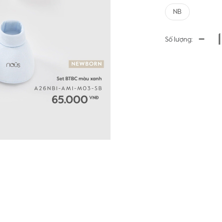
NB
-
Số lượng: