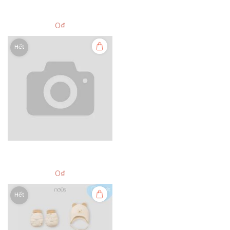
0₫
Hết
0₫
Hết