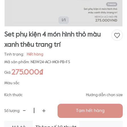
1/1
Set phụ kiện 4 món hình thỏ màu
xanh thêu trang trí
Tình trạng:
Hết hàng
Mã sản phẩm:
NE1W24-AC1-M01-PB-FS
275.000₫
Giá:
Màu sắc
Kích thước
Hướng dẫn chọn size
-
+
Tạm hết hàng
Số lượng: