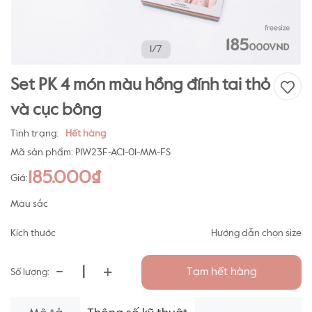
1/7
Set PK 4 món màu hồng đính tai thỏ
và cục bông
Tình trạng:
Hết hàng
Mã sản phẩm:
P1W23F-AC1-01-MM-FS
185.000₫
Giá:
Màu sắc
Kích thước
Hướng dẫn chọn size
-
+
Tạm hết hàng
Số lượng: