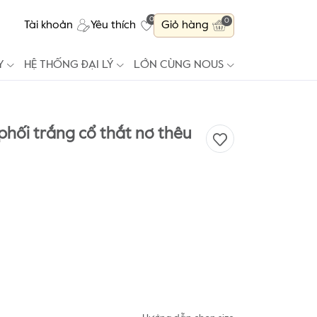
0
0
Tài khoản
Yêu thích
Giỏ hàng
Y
HỆ THỐNG ĐẠI LÝ
LỚN CÙNG NOUS
phối trắng cổ thắt nơ thêu