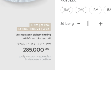
Kích thước
6M
9M
12M
18
-
+
Số lượng: