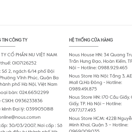
 TIN CÔNG TY
HỆ THỐNG CỬA HÀNG
TY CỔ PHẦN NU VIỆT NAM
Nous House HN: 34 Quang Tr
Trần Hưng Đạo, Hoàn Kiếm, TP
thuế: 0107126252
Nội – Hotline: 0988.929.465
:
Số 2, ngách 6/14 phố Đội
Nous Store Hà Nội: Tầng 3, 
Phường Vĩnh Phúc, Quận Ba
Mall Q.Hà Đông - Hotline:
Thành phố Hà Nội, Việt Nam
0989.491.875
hoại bàn:
024.66512299
Nous Store HN: 170 Cầu Giấy,
e CSKH:
0936233836
Giấy, TP. Hà Nội – Hotline:
 kênh Đại lý:
0399050818
0977.177.493
online@nous.com.vn
Nous Store HCM: 422B Nguyễ
Minh Khai, Quận 3 – Hotline:
ấp: 30/03/2007, Nơi cấp : Sở
0969.009.035