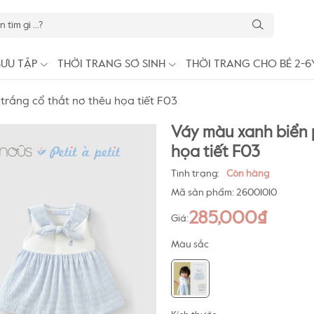
SƯU TẬP
THỜI TRANG SƠ SINH
THỜI TRANG CHO BÉ 2-6
trắng cổ thắt nơ thêu họa tiết F03
Váy màu xanh biển 
họa tiết F03
Tình trạng:
Còn hàng
Mã sản phẩm:
26001010
285,000₫
Giá:
Màu sắc