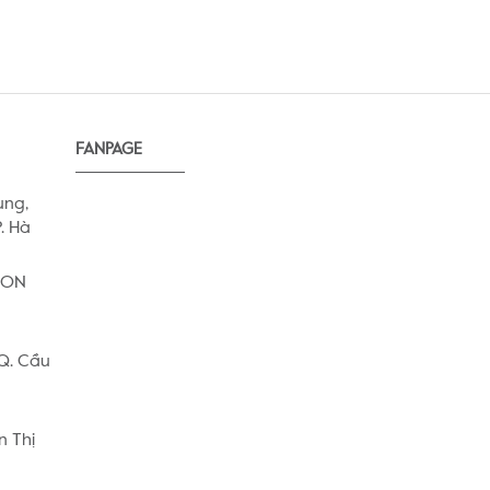
FANPAGE
ung,
. Hà
AEON
 Q. Cầu
n Thị