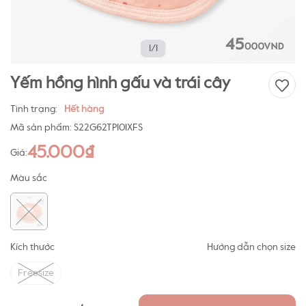
1/1
Yếm hồng hình gấu và trái cây
Tình trạng:
Hết hàng
Mã sản phẩm:
S22G62TPI01XFS
45.000₫
Giá:
Màu sắc
Kích thước
Hướng dẫn chọn size
Freesize