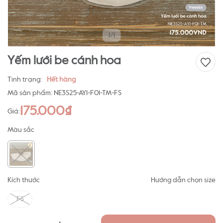
1/1
Yếm lưới be cánh hoa
Tình trạng:
Hết hàng
Mã sản phẩm:
NE3S25-AY1-F01-TM-FS
175.000₫
Giá:
Màu sắc
Kích thước
Hướng dẫn chọn size
FS