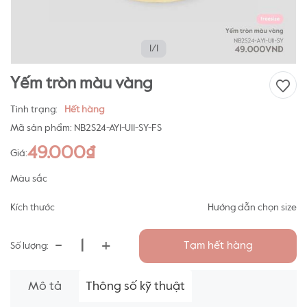
1/1
Yếm tròn màu vàng
Tình trạng:
Hết hàng
Mã sản phẩm:
NB2S24-AY1-U11-SY-FS
49.000₫
Giá:
Màu sắc
Kích thước
Hướng dẫn chọn size
-
+
Tạm hết hàng
Số lượng:
Mô tả
Thông số kỹ thuật