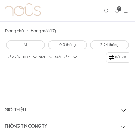
0
Trang chủ
Hàng mới (117)
All
0-3 tháng
3-24 tháng
SẮP XẾP THEO
SIZE
MÀU SẮC
BỘ LỌC
GIỚI THIỆU
THÔNG TIN CÔNG TY