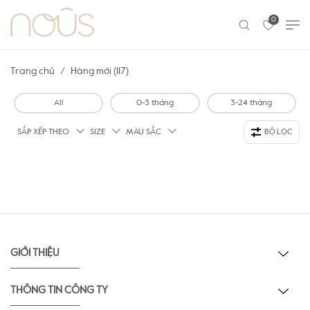
0
Trang chủ
Hàng mới (117)
All
0-3 tháng
3-24 tháng
SẮP XẾP THEO
SIZE
MÀU SẮC
BỘ LỌC
GIỚI THIỆU
THÔNG TIN CÔNG TY