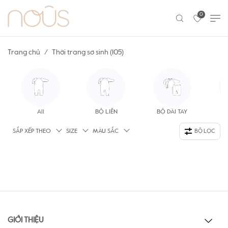
0
Trang chủ
Thời trang sơ sinh (105)
All
BỘ LIỀN
BỘ DÀI TAY
Á
SẮP XẾP THEO
SIZE
MÀU SẮC
BỘ LỌC
GIỚI THIỆU